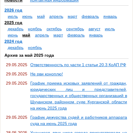
Новости
Контактная информация
2026 год
июль
июнь
май
апрель
март
февраль
январь
2025 год
декабрь
ноябрь
октябрь
сентябрь
август
июль
июнь
май
апрель
март
февраль
январь
2024 год
декабрь
ноябрь
Архив за май 2025 года
29.05.2025
Ответственность по части 1 статьи 20.3 КоАП РФ
29.05.2025
Не рви коноплю!
29.05.2025
График приема исковых заявлений от граждан,
юридических лиц и представителей,
государственных и общественных организаций в
Щучанском районном суде Курганской области
на июнь 2025 года
29.05.2025
График дежурства судей и работников аппарата
суда на июнь 2025 года
28.05.2025
Учащиеся двух школ города присутствовали на