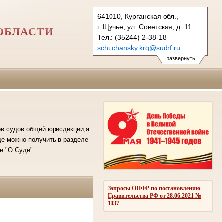
641010, Курганская обл.,
г. Щучье, ул. Советская, д. 11
ОБЛАСТИ
Тел.: (35244) 2-38-18
schuchansky.krg@sudrf.ru
развернуть
в судов общей юрисдикции,а
е можно получить в разделе
е "О Суде".
Запросы ОПФР по постановлению
Правительства РФ от 28.06.2021 №
1037