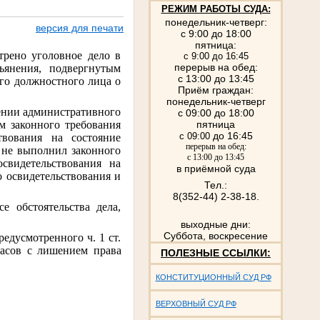
РЕЖИМ РАБОТЫ СУДА:
понедельник-четверг:
версия для печати
с 9:00 до 18:00
пятница:
трено уголовное дело в
с 9:00 до 16:45
перерыв на обед:
ьянения, подвергнутым
с 13:00 до 13:45
го должностного лица о
Приём граждан:
понедельник-четверг
шении административного
с 09:00 до 18:00
м законного требования
пятница
до 16:45
с 09:00
твования на состояние
перерыв на обед:
 не выполнил законного
с 13:00 до 13:45
свидетельствования на
в приёмной суда
о освидетельствования и
Тел.:
8(352-44) 2-38-18.
 обстоятельства дела,
выходные дни:
Суббота, воскресение
едусмотренного ч. 1 ст.
часов с лишением права
ПОЛЕЗНЫЕ ССЫЛКИ:
КОНСТИТУЦИОННЫЙ СУД РФ
ВЕРХОВНЫЙ СУД РФ