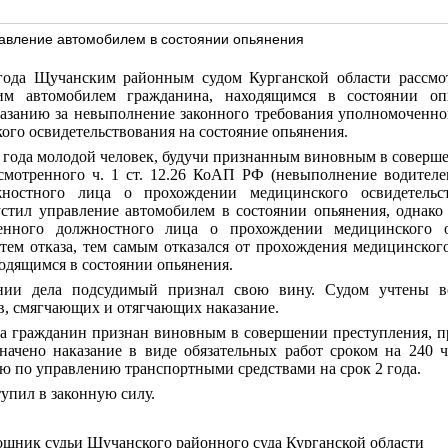
авление автомобилем в состоянии опьянения
года Щучанским районным судом Курганской области рассмо
м автомобилем гражданина, находящимся в состоянии оп
азанию за невыполнение законного требования уполномоченно
го освидетельствования на состояние опьянения.
4 года молодой человек, будучи признанным виновным в совер
смотренного ч. 1 ст. 12.26 КоАП РФ (невыполнение водителе
ностного лица о прохождении медицинского освидетельс
пустил управление автомобилем в состоянии опьянения, однако
енного должностного лица о прохождении медицинского о
тем отказа, тем самым отказался от прохождения медицинског
ходящимся в состоянии опьянения.
нии дела подсудимый признал свою вину. Судом учтены все
тв, смягчающих и отягчающих наказание.
а гражданин признан виновным в совершении преступления, пр
значено наказание в виде обязательных работ сроком на 240 
ью по управлению транспортными средствами на срок 2 года.
упил в законную силу.
ощник судьи
Щучанского районного суда Курганской области