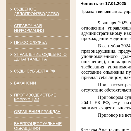
Новость от 17.01.2025
СУДЕБНОЕ
Признан виновным за упр
ДЕЛОПРОИЗВОДСТВО
9 января 2025 
СПРАВОЧНАЯ
отношении управлявши
ИНФОРМАЦИЯ
административному нак
прохождении медицинско
ПРЕСС-СЛУЖБА
В сентября 202
правонарушения, преду
УПРАВЛЕНИЕ СУДЕБНОГО
уполномоченного долж
ДЕПАРТАМЕНТА
опьянения,), вновь до
требования уполномоч
СУДЫ СУБЪЕКТА РФ
состояние опьянения пу
признал себя лицом, на
ВАКАНСИИ
При рассмотре
отсутствие обстоятельс
ПРОТИВОДЕЙСТВИЕ
Приговором суд
КОРРУПЦИИ
264.1 УК РФ, ему
на
заниматься деятельност
ОБРАЩЕНИЯ ГРАЖДАН
Приговор не вст
ВНЕПРОЦЕССУАЛЬНЫЕ
ОБРАЩЕНИЯ
Камаева Анастасия, пом